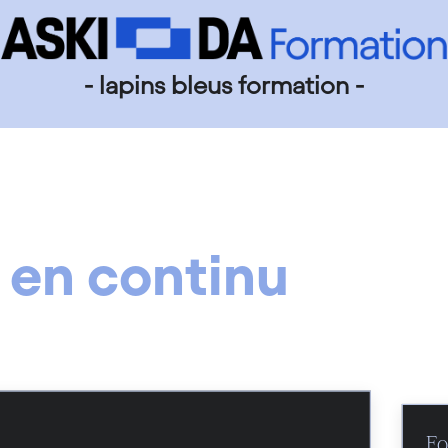
- lapins bleus formation -
 en continu
Fo