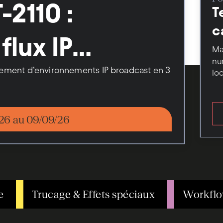
-2110 :
T
c
flux IP
c
Ma
nu
loiement d’environnements IP broadcast en 3
lo
ru
26 au 09/09/26
e
Trucage & Effets spéciaux
Workflo