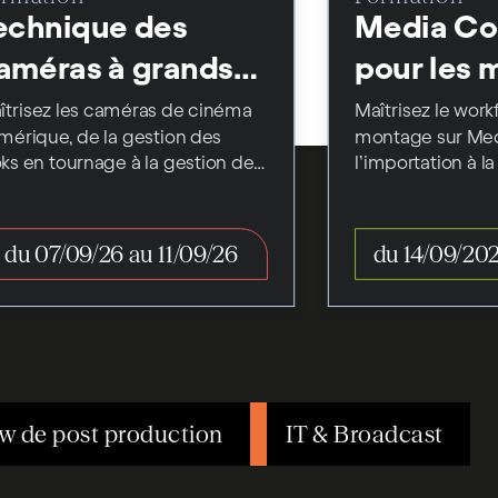
echnique des
Media C
améras à grands
pour les 
apteurs
îtrisez les caméras de cinéma
Maîtrisez le wor
mérique, de la gestion des
montage sur Me
oks en tournage à la gestion des
l’importation à la 
shes.
du 07/09/26 au 11/09/26
w de post production
IT & Broadcast