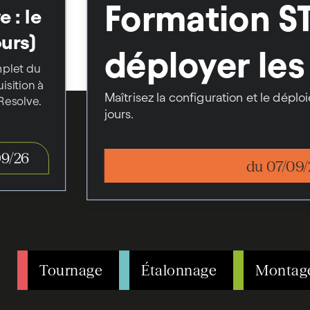
Formation ST
 : le
urs)
déployer les 
mplet du
isition à
Maîtrisez la configuration et le dép
broadcast
 Resolve.
jours.
09/26
du 07/09/
Tournage
Étalonnage
Montag