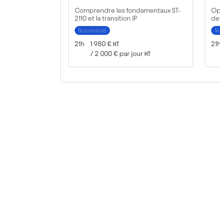
Comprendre les fondamentaux ST-
Op
2110 et la transition IP
de
Nouveauté
N
Durée :
Prix :
Du
21h
1 980 €
21
HT
/
2 000 €
par jour
HT