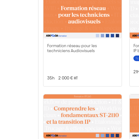
Formation réseau pour les
For
techniciens Audiovisuels
IP
N
Du
21
Durée :
Prix :
35h
2 000 €
HT