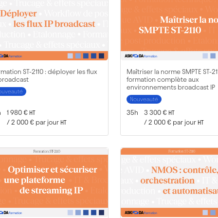
mation ST-2110 : déployer les flux
Maîtriser la norme SMPTE ST-211
 broadcast
formation complète aux
environnements broadcast IP
ouveauté
Nouveauté
rée :
Prix :
Durée :
Prix :
h
1 980 €
35h
3 300 €
HT
HT
/
2 000 €
par jour
/
2 000 €
par jour
HT
HT