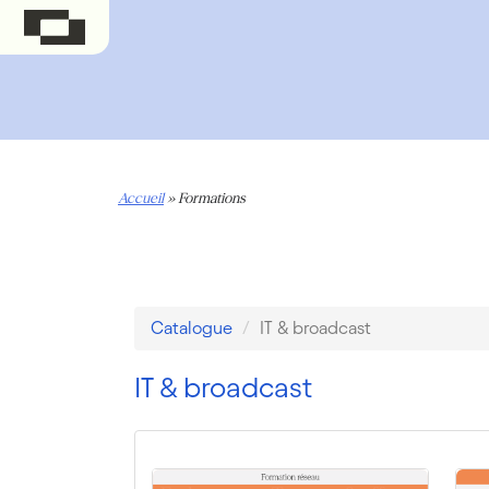
Accueil
»
Formations
Catalogue
IT & broadcast
IT & broadcast