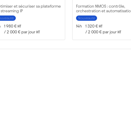
timiser et sécuriser sa plateforme
Formation NMOS : contrôle,
 streaming IP
orchestration et automatisati
ouveauté
Nouveauté
rée :
Prix :
Durée :
Prix :
h
1 980 €
14h
1 320 €
HT
HT
/
2 000 €
par jour
/
2 000 €
par jour
HT
HT