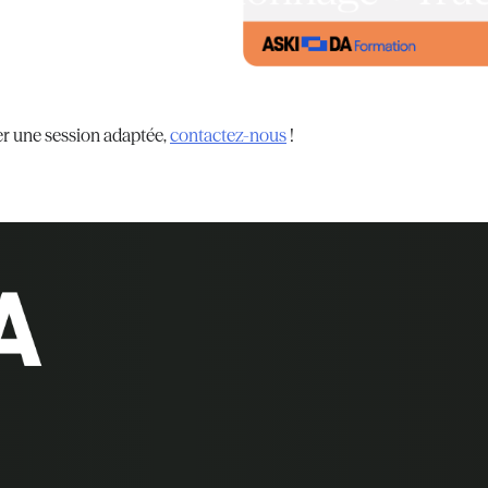
er une session adaptée,
contactez-nous
!