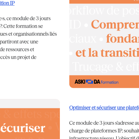
tion IP
e·s, ce module de 3 jours
IP. Cette formation se
es et organisationnels liés
epartiront avec une
de ressources et
uccès un projet de
Optimiser et sécuriser une plate
Ce module de 3 jours s’adresse au
charge de plateformes IP, souha
infrastructure réseau. L’objectif 