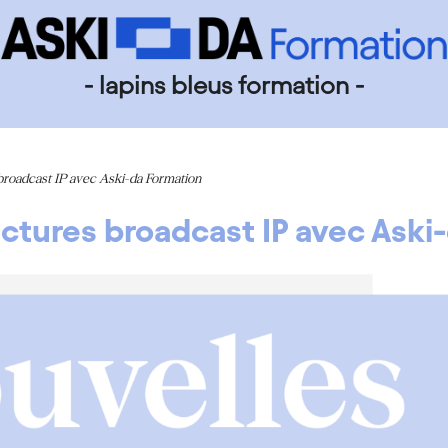
- lapins bleus formation -
 broadcast IP avec Aski-da Formation
uctures broadcast IP avec Aski