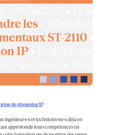
forme de streaming IP
x ingénieur·e·s et technicien·ne·s déjà en
itant approfondir leurs compétences en
de cette formation est de montrer des pistes