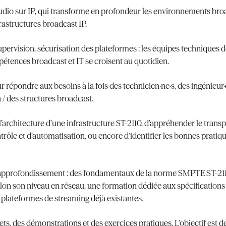
’audio sur IP, qui transforme en profondeur les environnements bro
rastructures broadcast IP.
rvision, sécurisation des plateformes : les équipes techniques d
pétences broadcast et IT se croisent au quotidien.
ondre aux besoins à la fois des technicien·ne·s, des ingénieur·e·s
 / des structures broadcast.
chitecture d’une infrastructure ST-2110, d’appréhender le transp
rôle et d’automatisation, ou encore d’identifier les bonnes pratiqu
approfondissement : des fondamentaux de la norme SMPTE ST-2110
selon son niveau en réseau, une formation dédiée aux spécificatio
es plateformes de streaming déjà existantes.
s, des démonstrations et des exercices pratiques. L’objectif est 