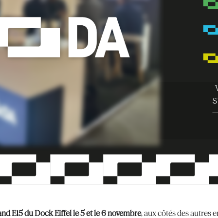
and E15 du Dock Eiffel le 5 et le 6 novembre
, aux côtés des autres 